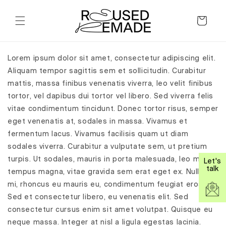
SKIP TO
CONTENT
Cart
Lorem ipsum dolor sit amet, consectetur adipiscing elit.
Aliquam tempor sagittis sem et sollicitudin. Curabitur
mattis, massa finibus venenatis viverra, leo velit finibus
tortor, vel dapibus dui tortor vel libero. Sed viverra felis
vitae condimentum tincidunt. Donec tortor risus, semper
eget venenatis at, sodales in massa. Vivamus et
fermentum lacus. Vivamus facilisis quam ut diam
sodales viverra. Curabitur a vulputate sem, ut pretium
turpis. Ut sodales, mauris in porta malesuada, leo magna
Let's
talk
tempus magna, vitae gravida sem erat eget ex. Nulla elit
mi, rhoncus eu mauris eu, condimentum feugiat eros.
Sed et consectetur libero, eu venenatis elit. Sed
consectetur cursus enim sit amet volutpat. Quisque eu
neque massa. Integer at nisl a ligula egestas lacinia.